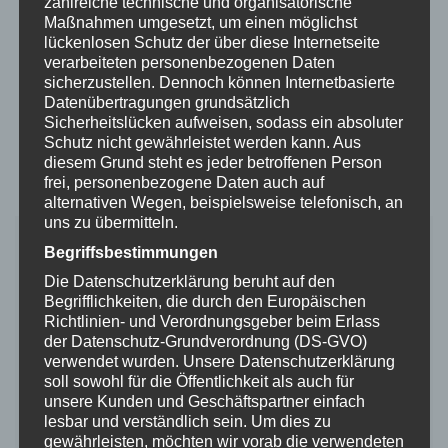
zahlreiche technische und organisatorische
Maßnahmen umgesetzt, um einen möglichst
lückenlosen Schutz der über diese Internetseite
verarbeiteten personenbezogenen Daten
sicherzustellen. Dennoch können Internetbasierte
Datenübertragungen grundsätzlich
Sicherheitslücken aufweisen, sodass ein absoluter
Schutz nicht gewährleistet werden kann. Aus
diesem Grund steht es jeder betroffenen Person
frei, personenbezogene Daten auch auf
Zerodis Hunderollstuhl
alternativen Wegen, beispielsweise telefonisch, an
uns zu übermitteln.
– Marke: Zerodis
Begriffsbestimmungen
– Körpergewicht: 4 – 10 kg
– Material: Aluminiumlegierung
Die Datenschutzerklärung beruht auf den
Begrifflichkeiten, die durch den Europäischen
– primär für kleine Hunde geeignet
Richtlinien- und Verordnungsgeber beim Erlass
– Farbe wird zufällig gewählt
der Datenschutz-Grundverordnung (DS-GVO)
– Selbstmontage
verwendet wurden. Unsere Datenschutzerklärung
– Höhe, Länge und Breite am Kopf anpassbar
soll sowohl für die Öffentlichkeit als auch für
unsere Kunden und Geschäftspartner einfach
– verformungsfest
lesbar und verständlich sein. Um dies zu
– Gummireifen
gewährleisten, möchten wir vorab die verwendeten