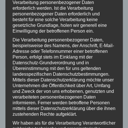
Verarbeitung personenbezogener Daten
– Marke: Lancei
erforderlich werden. Ist die Verarbeitung
– Körpergewicht: 5 – 16 kg
personenbezogener Daten erforderlich und
besteht für eine solche Verarbeitung keine
– Material: Aluminium und Mesh
gesetzliche Grundlage, holen wir generell eine
– verfügbare Größen: M
Einwilligung der betroffenen Person ein.
– verstellbarer Sicherheitsgurt
Die Verarbeitung personenbezogener Daten,
– Höhe, Länge und Breite einstellbar
beispielsweise des Namens, der Anschrift, E-Mail-
– Gurt weich und atmungsaktiv
Adresse oder Telefonnummer einer betroffenen
– unterstützt die Hinterbeine
Person, erfolgt stets im Einklang mit der
Datenschutz-Grundverordnung und in
– rostfrei, leicht
Übereinstimmung mit den für uns geltenden
ICH WILL MEHR WISSEN!
landesspezifischen Datenschutzbestimmungen.
Mittels dieser Datenschutzerklärung möchte unser
Unternehmen die Öffentlichkeit über Art, Umfang
und Zweck der von uns erhobenen, genutzten und
verarbeiteten personenbezogenen Daten
informieren. Ferner werden betroffene Personen
mittels dieser Datenschutzerklärung über die ihnen
zustehenden Rechte aufgeklärt.
Wir haben als für die Verarbeitung Verantwortlicher