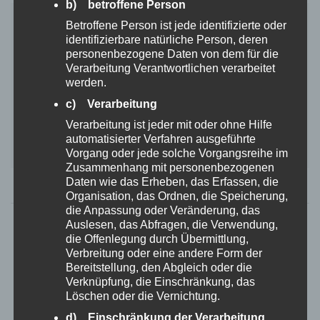
b) betroffene Person
– Marke: Anmas
Betroffene Person ist jede identifizierte oder
– Körpergewicht: 1,5 – 25 kg
identifizierbare natürliche Person, deren
– Material: Aluminiumlegierung
personenbezogene Daten von dem für die
– Verfügbare Größen: S, L
Verarbeitung Verantwortlichen verarbeitet
werden.
– Höhe, Breite und Länge einstellbar
– Reifen aus stabilem Gummi
c) Verarbeitung
– Farben: Rot, Gelb
Verarbeitung ist jeder mit oder ohne Hilfe
– inkl. Montagematerial
automatisierter Verfahren ausgeführte
Vorgang oder jede solche Vorgangsreihe im
– bei Beeinträchtigungen der Hinterbeine
Zusammenhang mit personenbezogenen
ICH WILL MEHR WISSEN!
Daten wie das Erheben, das Erfassen, die
Organisation, das Ordnen, die Speicherung,
die Anpassung oder Veränderung, das
Auslesen, das Abfragen, die Verwendung,
die Offenlegung durch Übermittlung,
Verbreitung oder eine andere Form der
Bereitstellung, den Abgleich oder die
Verknüpfung, die Einschränkung, das
Löschen oder die Vernichtung.
d) Einschränkung der Verarbeitung