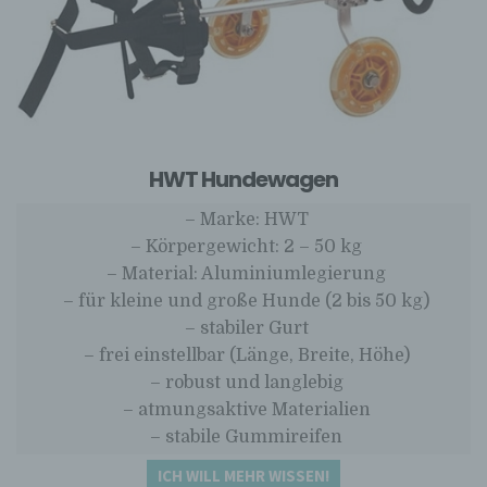
Rahmen eines bestimmten
Untersuchungsauftrags nach dem
Unionsrecht oder dem Recht der
Mitgliedstaaten möglicherweise
personenbezogene Daten erhalten, gelten
jedoch nicht als Empfänger.
j) Dritter
HWT Hundewagen
Dritter ist eine natürliche oder juristische
Person, Behörde, Einrichtung oder andere
– Marke: HWT
Stelle außer der betroffenen Person, dem
– Körpergewicht: 2 – 50 kg
Verantwortlichen, dem Auftragsverarbeiter
– Material: Aluminiumlegierung
und den Personen, die unter der
unmittelbaren Verantwortung des
– für kleine und große Hunde (2 bis 50 kg)
Verantwortlichen oder des
– stabiler Gurt
Auftragsverarbeiters befugt sind, die
– frei einstellbar (Länge, Breite, Höhe)
personenbezogenen Daten zu verarbeiten.
– robust und langlebig
k) Einwilligung
– atmungsaktive Materialien
Einwilligung ist jede von der betroffenen
– stabile Gummireifen
Person freiwillig für den bestimmten Fall in
informierter Weise und unmissverständlich
ICH WILL MEHR WISSEN!