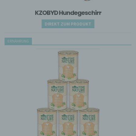
der Gefahrenabwehr im Falle von Angriffen auf
unsere informationstechnologischen Systeme
KZOBYD Hundegeschirr
dienen.
Bei der Nutzung dieser allgemeinen Daten und
DIREKT ZUM PRODUKT
Informationen ziehen wird keine Rückschlüsse auf
die betroffene Person. Diese Informationen werden
vielmehr benötigt, um (1) die Inhalte unserer
ERNÄHRUNG
Internetseite korrekt auszuliefern, (2) die Inhalte
unserer Internetseite sowie die Werbung für diese
zu optimieren, (3) die dauerhafte
Funktionsfähigkeit unserer
informationstechnologischen Systeme und der
Technik unserer Internetseite zu gewährleisten
sowie (4) um Strafverfolgungsbehörden im Falle
eines Cyberangriffes die zur Strafverfolgung
notwendigen Informationen bereitzustellen. Diese
anonym erhobenen Daten und Informationen
werden durch uns daher einerseits statistisch und
ferner mit dem Ziel ausgewertet, den Datenschutz
und die Datensicherheit in unserem Unternehmen
zu erhöhen, um letztlich ein optimales
Schutzniveau für die von uns verarbeiteten