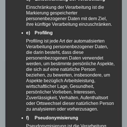
Einschränkung der Verarbeitung ist die
Markierung gespeicherter
personenbezogener Daten mit dem Ziel,
ihre künftige Verarbeitung einzuschränken.
e) Profiling
Profiling ist jede Art der automatisierten
Verarbeitung personenbezogener Daten,
die darin besteht, dass diese
derYEP Hundescooter
personenbezogenen Daten verwendet
werden, um bestimmte persönliche Aspekte,
– Marke: derYEP
die sich auf eine natürliche Person
– Körpergewicht: 2 – 9 kg
beziehen, zu bewerten, insbesondere, um
– Material: Aluminium und Edelstahl
Aspekte bezüglich Arbeitsleistung,
– Verfügbare Größen: XXS, XS, XS/S, S
wirtschaftlicher Lage, Gesundheit,
persönlicher Vorlieben, Interessen,
– nahezu geräuschlos
Zuverlässigkeit, Verhalten, Aufenthaltsort
– atmungsaktive Netzbelüftung
oder Ortswechsel dieser natürlichen Person
– verstellbares Nackenband
zu analysieren oder vorherzusagen.
– mit waschbarer Tragetasche
f) Pseudonymisierung
– schützt Brust und Gliedmaßen
Pseudonymisierung ist die Verarbeitung