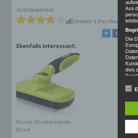
aufwe
Aus d
Jetzt bewerten!
perso
telef
[Gesamt:
1
Durchschnitt:
4
]
Begr
Die D
Ebenfalls interessant:
Europ
Daten
Daten
Kunde
dies 
Begrif
Wir v
E
folge
Pecute Haustierbürste
Hund