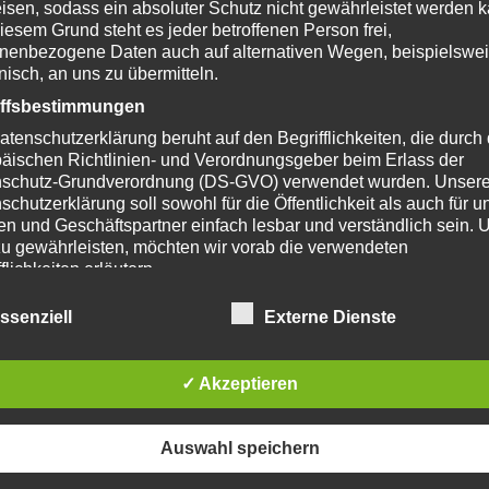
isen, sodass ein absoluter Schutz nicht gewährleistet werden k
iesem Grund steht es jeder betroffenen Person frei,
nenbezogene Daten auch auf alternativen Wegen, beispielswe
onisch, an uns zu übermitteln.
iffsbestimmungen
atenschutzerklärung beruht auf den Begrifflichkeiten, die durch
äischen Richtlinien- und Verordnungsgeber beim Erlass der
schutz-Grundverordnung (DS-GVO) verwendet wurden. Unser
schutzerklärung soll sowohl für die Öffentlichkeit als auch für u
n und Geschäftspartner einfach lesbar und verständlich sein.
zu gewährleisten, möchten wir vorab die verwendeten
flichkeiten erläutern.
erwenden in dieser Datenschutzerklärung unter anderem die
ssenziell
Externe Dienste
nden Begriffe:
a) personenbezogene Daten
✓ Akzeptieren
Personenbezogene Daten sind alle Informationen, die sich auf
identifizierte oder identifizierbare natürliche Person (im Folge
„betroffene Person") beziehen. Als identifizierbar wird eine
Auswahl speichern
natürliche Person angesehen, die direkt oder indirekt, insbes
mittels Zuordnung zu einer Kennung wie einem Namen, zu ein