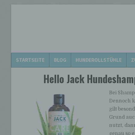
Hunderollstuhl.eu
Hunderollstühle für alle Hunderassen!
STARTSEITE
BLOG
HUNDEROLLSTÜHLE
Z
Hello Jack Hundeshamp
Bei Shampo
Dennoch k
gilt beson
Grund auc
nutzt, dan
genau so e