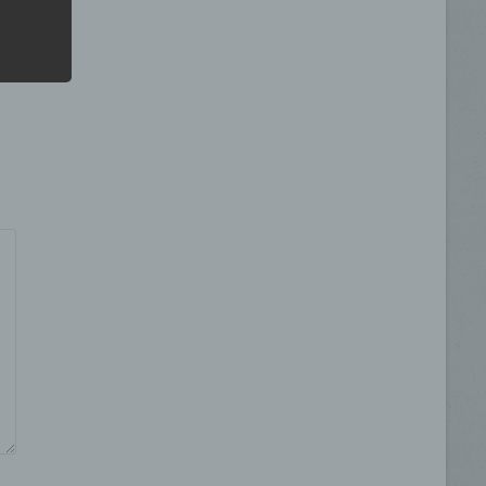
r zu
er
 →
r die
ahren
ben,
 die
ie
 oder