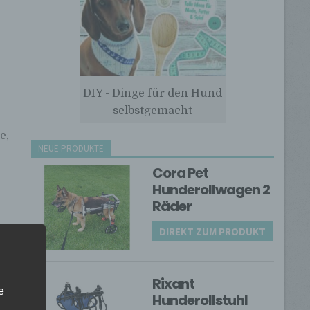
DIY - Dinge für den Hund
selbstgemacht
e,
NEUE PRODUKTE
Cora Pet
Hunderollwagen 2
Räder
DIREKT ZUM PRODUKT
as
Rixant
e
Hunderollstuhl
h