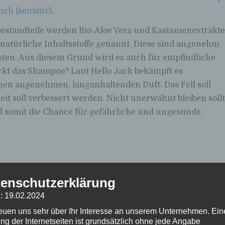
ch (sensitiv)
.
estandteile werden Bio-Aloe Vera und Kastanienextrakte
natürliche Inhaltsstoffe genannt. Diese sind angenehm
sten. Aus diesem Grund wird es auch für empfindliche
kt das Shampoo? Laut Hello Jack bekämpft es
en angenehmen, langanhaltenden Duft. Das Fell soll
 soll verbessert werden. Nicht unerwähnt bleiben sollt
nd somit die Chance für gefährliche und ungesunde
ch in den Amazon-Rezensionen. Derzeit (Mai 2024) liegt
enschutzerklärung
ertungen. Die Kunden sind sehr zufrieden und nutzen d
: 19.02.2024
oßen Mehrzahl der Nutzer sehr angenehm sein.
siert. Ein Nutzer kritisert, dass die empfohlene
reuen uns sehr über Ihr Interesse an unserem Unternehmen. Ein
ng der Internetseiten ist grundsätzlich ohne jede Angabe
könne kein Hund stillhalten. Anscheinend hat es aber auc