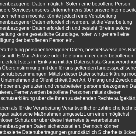
nenbezogener Daten möglich. Sofern eine betroffene Person
dere Services unseres Unternehmens über unsere Internetseite
uch nehmen möchte, könnte jedoch eine Verarbeitung
nenbezogener Daten erforderlich werden. Ist die Verarbeitung
nenbezogener Daten erforderlich und besteht für eine solche
beitung keine gesetzliche Grundlage, holen wir generell eine
Kastanie und Aloe Vera – Fellshampoo für Hunde und Katzen –
lligung der betroffenen Person ein.
tralisiert Gerüche – auch für Welpen geeignet – geeignet für regelmäßig
erarbeitung personenbezogener Daten, beispielsweise des Na
nschrift, E-Mail-Adresse oder Telefonnummer einer betroffenen
n, erfolgt stets im Einklang mit der Datenschutz-Grundverordnu
n Übereinstimmung mit den für uns geltenden landesspezifisch
schutzbestimmungen. Mittels dieser Datenschutzerklärung mö
 Unternehmen die Öffentlichkeit über Art, Umfang und Zweck de
sensitiv) erhält man ein wirksames Mittel gegen
rhobenen, genutzten und verarbeiteten personenbezogenen Da
mieren. Ferner werden betroffene Personen mittels dieser
kt auch gut für die Fellpflege nutzen – auch bei
schutzerklärung über die ihnen zustehenden Rechte aufgeklärt
 scheint ebenfalls fair zu sein.
aben als für die Verarbeitung Verantwortlicher zahlreiche techn
rganisatorische Maßnahmen umgesetzt, um einen möglichst
eit und Preis prüfen
nlosen Schutz der über diese Internetseite verarbeiteten
nenbezogenen Daten sicherzustellen. Dennoch können
netbasierte Datenübertragungen grundsätzlich Sicherheitslücke