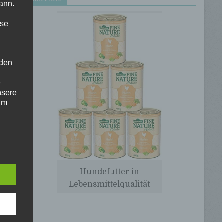
ann.
ise
 den
e
nsere
 Um
Hundefutter in
 eine
Lebensmittelqualität
nden
ondere
er