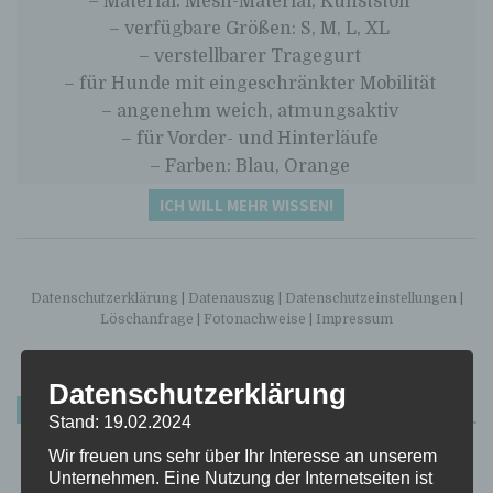
– Material: Mesh-Material, Kunststoff
– verfügbare Größen: S, M, L, XL
– verstellbarer Tragegurt
– für Hunde mit eingeschränkter Mobilität
– angenehm weich, atmungsaktiv
– für Vorder- und Hinterläufe
– Farben: Blau, Orange
ICH WILL MEHR WISSEN!
Datenschutzerklärung
|
Datenauszug
|
Datenschutzeinstellungen
|
Löschanfrage
|
Fotonachweise
|
Impressum
Datenschutzerklärung
AKTUELLER BUCHTIPP
Stand: 19.02.2024
Wir freuen uns sehr über Ihr Interesse an unserem
Unternehmen. Eine Nutzung der Internetseiten ist