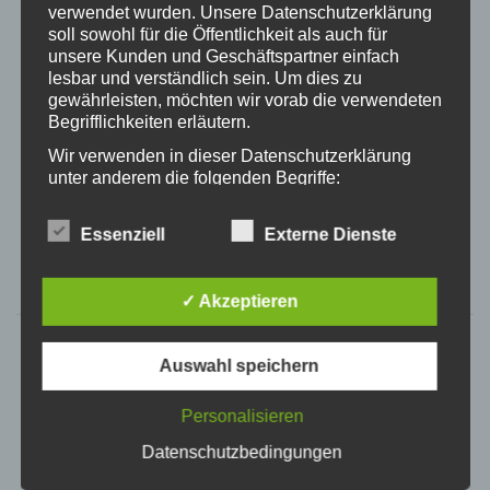
verwendet wurden. Unsere Datenschutzerklärung
soll sowohl für die Öffentlichkeit als auch für
unsere Kunden und Geschäftspartner einfach
lesbar und verständlich sein. Um dies zu
gewährleisten, möchten wir vorab die verwendeten
Begrifflichkeiten erläutern.
Wir verwenden in dieser Datenschutzerklärung
unter anderem die folgenden Begriffe:
a) personenbezogene Daten
Essenziell
Externe Dienste
Rixant Hunderollstuhl
Personenbezogene Daten sind alle
Informationen, die sich auf eine identifizierte
DIREKT ZUM PRODUKT
oder identifizierbare natürliche Person (im
✓ Akzeptieren
Folgenden „betroffene Person") beziehen.
Als identifizierbar wird eine natürliche
Person angesehen, die direkt oder indirekt,
Auswahl speichern
insbesondere mittels Zuordnung zu einer
Kennung wie einem Namen, zu einer
Personalisieren
Kennnummer, zu Standortdaten, zu einer
Online-Kennung oder zu einem oder
Datenschutzbedingungen
mehreren besonderen Merkmalen, die
Ausdruck der physischen, physiologischen,