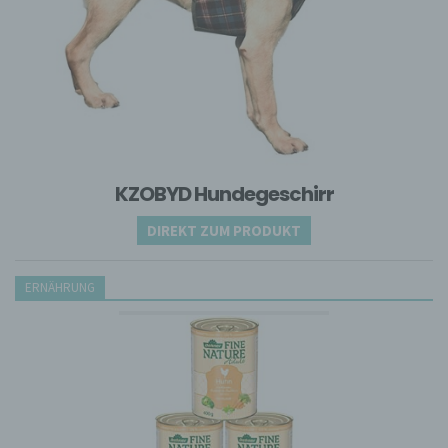
Verbreitung oder eine andere Form der
Bereitstellung, den Abgleich oder die
Verknüpfung, die Einschränkung, das
Löschen oder die Vernichtung.
d) Einschränkung der Verarbeitung
Einschränkung der Verarbeitung ist die
Markierung gespeicherter
personenbezogener Daten mit dem Ziel,
ihre künftige Verarbeitung einzuschränken.
KZOBYD Hundegeschirr
e) Profiling
DIREKT ZUM PRODUKT
Profiling ist jede Art der automatisierten
Verarbeitung personenbezogener Daten,
die darin besteht, dass diese
ERNÄHRUNG
personenbezogenen Daten verwendet
werden, um bestimmte persönliche Aspekte,
die sich auf eine natürliche Person
beziehen, zu bewerten, insbesondere, um
Aspekte bezüglich Arbeitsleistung,
wirtschaftlicher Lage, Gesundheit,
persönlicher Vorlieben, Interessen,
Zuverlässigkeit, Verhalten, Aufenthaltsort