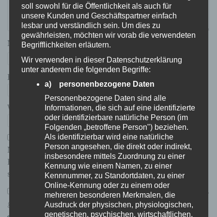
soll sowohl für die Öffentlichkeit als auch für
unsere Kunden und Geschäftspartner einfach
lesbar und verständlich sein. Um dies zu
gewährleisten, möchten wir vorab die verwendeten
Name
*
Begrifflichkeiten erläutern.
Wir verwenden in dieser Datenschutzerklärung
unter anderem die folgenden Begriffe:
E-Mail-Adresse
*
a) personenbezogene Daten
Personenbezogene Daten sind alle
Website
Informationen, die sich auf eine identifizierte
oder identifizierbare natürliche Person (im
Folgenden „betroffene Person") beziehen.
Als identifizierbar wird eine natürliche
Person angesehen, die direkt oder indirekt,
Name, E-Mail-Adresse und Website in diesem
insbesondere mittels Zuordnung zu einer
Browser für meinen nächsten Kommentar
Kennung wie einem Namen, zu einer
speichern.
Kennnummer, zu Standortdaten, zu einer
Online-Kennung oder zu einem oder
*
Ich habe die
Datenschutzerklärung
zur Kenntnis
mehreren besonderen Merkmalen, die
genommen.
Ausdruck der physischen, physiologischen,
genetischen, psychischen, wirtschaftlichen,