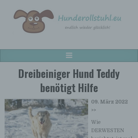
Hunderollstuhl.eu
Hunderollstühle für alle Hunderassen!
Dreibeiniger Hund Teddy
benötigt Hilfe
09. März 2022
>>
Wie
DERWESTEN