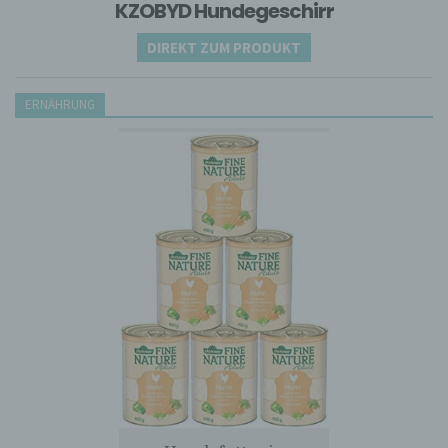
KZOBYD Hundegeschirr
Einwilligung ist jede von der betroffenen
Person freiwillig für den bestimmten Fall in
DIREKT ZUM PRODUKT
informierter Weise und unmissverständlich
abgegebene Willensbekundung in Form
ERNÄHRUNG
einer Erklärung oder einer sonstigen
eindeutigen bestätigenden Handlung, mit
der die betroffene Person zu verstehen gibt,
dass sie mit der Verarbeitung der sie
betreffenden personenbezogenen Daten
einverstanden ist.
Name und Anschrift des für die Verarbeitung
Verantwortlichen
Verantwortlicher im Sinne der Datenschutz-
Grundverordnung, sonstiger in den Mitgliedstaaten
der Europäischen Union geltenden
Datenschutzgesetze und anderer Bestimmungen
mit datenschutzrechtlichem Charakter ist die:
Arne Rastas
Hasloher Twiete 20