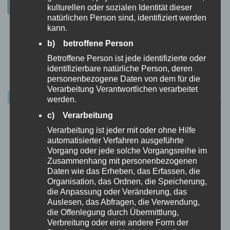
kulturellen oder sozialen Identität dieser
natürlichen Person sind, identifiziert werden
kann.
b) betroffene Person
Datenschutzerklärung
|
Datenauszug
|
Datenschutzeinstellungen
|
Löschanfrage
|
Fotonachweise
|
Impressum
Betroffene Person ist jede identifizierte oder
identifizierbare natürliche Person, deren
personenbezogene Daten von dem für die
Verarbeitung Verantwortlichen verarbeitet
AKTUELLER BUCHTIPP
werden.
c) Verarbeitung
Verarbeitung ist jeder mit oder ohne Hilfe
automatisierter Verfahren ausgeführte
Vorgang oder jede solche Vorgangsreihe im
Zusammenhang mit personenbezogenen
Daten wie das Erheben, das Erfassen, die
Organisation, das Ordnen, die Speicherung,
die Anpassung oder Veränderung, das
Auslesen, das Abfragen, die Verwendung,
die Offenlegung durch Übermittlung,
Verbreitung oder eine andere Form der