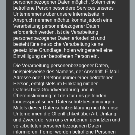
personenbezogener Daten möglich. Sofern eine
betroffene Person besondere Services unseres
Unternehmens über unsere Internetseite in
Anspruch nehmen möchte, könnte jedoch eine
Verarbeitung personenbezogener Daten
erforderlich werden. Ist die Verarbeitung
Hündin Pedita benötigt einen neuen Rollstuhl für
personenbezogener Daten erforderlich und
Hunde
besteht für eine solche Verarbeitung keine
gesetzliche Grundlage, holen wir generell eine
Einwilligung der betroffenen Person ein.
Die Verarbeitung personenbezogener Daten,
beispielsweise des Namens, der Anschrift, E-Mail-
Adresse oder Telefonnummer einer betroffenen
Person, erfolgt stets im Einklang mit der
Datenschutz-Grundverordnung und in
Übereinstimmung mit den für uns geltenden
landesspezifischen Datenschutzbestimmungen.
Mittels dieser Datenschutzerklärung möchte unser
Unternehmen die Öffentlichkeit über Art, Umfang
und Zweck der von uns erhobenen, genutzten und
NDR: Reportage über einen Hof mit
verarbeiteten personenbezogenen Daten
informieren. Ferner werden betroffene Personen
rollstuhlfahrenden Hunden