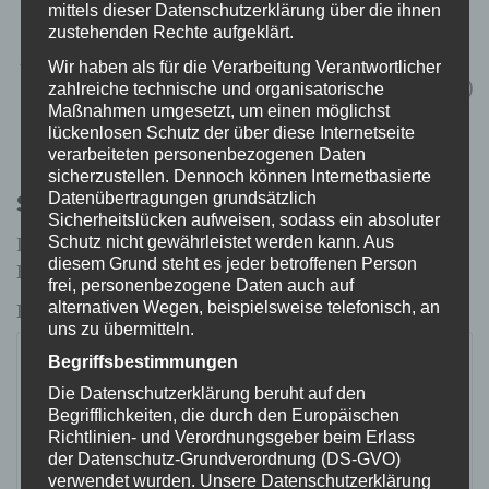
mittels dieser Datenschutzerklärung über die ihnen
zustehenden Rechte aufgeklärt.
Beitragsnavigation
← Pet Heroic Anti-Rutsch Socken
Wir haben als für die Verarbeitung Verantwortlicher
zahlreiche technische und organisatorische
Hello Jack Hundeshampoo gegen Geruch (sensitiv)
Maßnahmen umgesetzt, um einen möglichst
→
lückenlosen Schutz der über diese Internetseite
verarbeiteten personenbezogenen Daten
sicherzustellen. Dennoch können Internetbasierte
Schreibe einen Kommentar
Datenübertragungen grundsätzlich
Sicherheitslücken aufweisen, sodass ein absoluter
Schutz nicht gewährleistet werden kann. Aus
Deine E-Mail-Adresse wird nicht veröffentlicht.
diesem Grund steht es jeder betroffenen Person
Erforderliche Felder sind mit
*
markiert
frei, personenbezogene Daten auch auf
alternativen Wegen, beispielsweise telefonisch, an
Kommentar
*
uns zu übermitteln.
Begriffsbestimmungen
Die Datenschutzerklärung beruht auf den
Begrifflichkeiten, die durch den Europäischen
Richtlinien- und Verordnungsgeber beim Erlass
der Datenschutz-Grundverordnung (DS-GVO)
verwendet wurden. Unsere Datenschutzerklärung