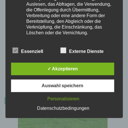
Auslesen, das Abfragen, die Verwendung,
die Offenlegung durch Übermittlung,
Verbreitung oder eine andere Form der
Bereitstellung, den Abgleich oder die
Verknüpfung, die Einschränkung, das
Löschen oder die Vernichtung.
d) Einschränkung der Verarbeitung
Einschränkung der Verarbeitung ist die
Essenziell
Externe Dienste
Markierung gespeicherter
personenbezogener Daten mit dem Ziel,
ihre künftige Verarbeitung einzuschränken.
✓ Akzeptieren
e) Profiling
DIY - Dinge für den Hund
Profiling ist jede Art der automatisierten
selbstgemacht
Auswahl speichern
Verarbeitung personenbezogener Daten,
die darin besteht, dass diese
Personalisieren
NEUE PRODUKTE
personenbezogenen Daten verwendet
werden, um bestimmte persönliche Aspekte,
Datenschutzbedingungen
die sich auf eine natürliche Person
beziehen, zu bewerten, insbesondere, um
Aspekte bezüglich Arbeitsleistung,