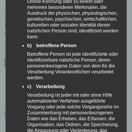
Online-Kennung oder zu einem oder
mehreren besonderen Merkmalen, die
Ausdruck der physischen, physiologischen,
Name, E-Mail-Adresse und Website in diesem
genetischen, psychischen, wirtschaftlichen,
kulturellen oder sozialen Identität dieser
Browser für meinen nächsten Kommentar
natürlichen Person sind, identifiziert werden
speichern.
kann.
*
Ich habe die
Datenschutzerklärung
zur Kenntnis
b) betroffene Person
genommen.
Betroffene Person ist jede identifizierte oder
identifizierbare natürliche Person, deren
personenbezogene Daten von dem für die
Verarbeitung Verantwortlichen verarbeitet
werden.
Datenschutzerklärung
|
Datenauszug
|
Datenschutzeinstellungen
|
c) Verarbeitung
Löschanfrage
|
Fotonachweise
|
Impressum
Verarbeitung ist jeder mit oder ohne Hilfe
automatisierter Verfahren ausgeführte
Vorgang oder jede solche Vorgangsreihe im
Zusammenhang mit personenbezogenen
AKTUELLER BUCHTIPP
Daten wie das Erheben, das Erfassen, die
Organisation, das Ordnen, die Speicherung,
die Anpassung oder Veränderung, das