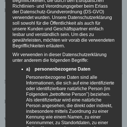
Erforderliche Felder sind mit
*
markiert
Begrifflichkeiten, die durch den Europäischen
Richtlinien- und Verordnungsgeber beim Erlass
Kommentar
*
der Datenschutz-Grundverordnung (DS-GVO)
verwendet wurden. Unsere Datenschutzerklärung
soll sowohl für die Öffentlichkeit als auch für
unsere Kunden und Geschäftspartner einfach
lesbar und verständlich sein. Um dies zu
gewährleisten, möchten wir vorab die verwendeten
Begrifflichkeiten erläutern.
Wir verwenden in dieser Datenschutzerklärung
unter anderem die folgenden Begriffe:
a) personenbezogene Daten
Personenbezogene Daten sind alle
Name
*
Informationen, die sich auf eine identifizierte
oder identifizierbare natürliche Person (im
Folgenden „betroffene Person") beziehen.
Als identifizierbar wird eine natürliche
E-Mail-Adresse
*
Person angesehen, die direkt oder indirekt,
insbesondere mittels Zuordnung zu einer
Kennung wie einem Namen, zu einer
Website
Kennnummer, zu Standortdaten, zu einer