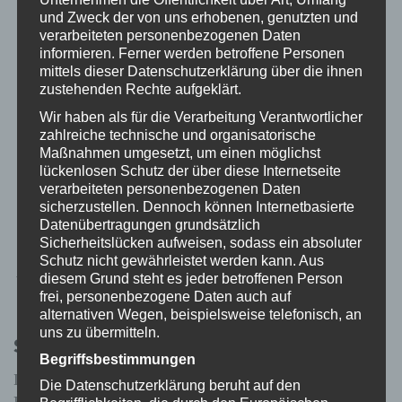
und Zweck der von uns erhobenen, genutzten und
verarbeiteten personenbezogenen Daten
informieren. Ferner werden betroffene Personen
mittels dieser Datenschutzerklärung über die ihnen
zustehenden Rechte aufgeklärt.
Wir haben als für die Verarbeitung Verantwortlicher
zahlreiche technische und organisatorische
Maßnahmen umgesetzt, um einen möglichst
lückenlosen Schutz der über diese Internetseite
verarbeiteten personenbezogenen Daten
Hündin Pedita benötigt einen neuen Rollstuhl für
sicherzustellen. Dennoch können Internetbasierte
Hunde
Datenübertragungen grundsätzlich
Sicherheitslücken aufweisen, sodass ein absoluter
Schutz nicht gewährleistet werden kann. Aus
Beitragsnavigation
← Zellar Hunderegenmantel
HWT Hundewagen →
diesem Grund steht es jeder betroffenen Person
frei, personenbezogene Daten auch auf
alternativen Wegen, beispielsweise telefonisch, an
uns zu übermitteln.
Schreibe einen Kommentar
Begriffsbestimmungen
Deine E-Mail-Adresse wird nicht veröffentlicht.
Die Datenschutzerklärung beruht auf den