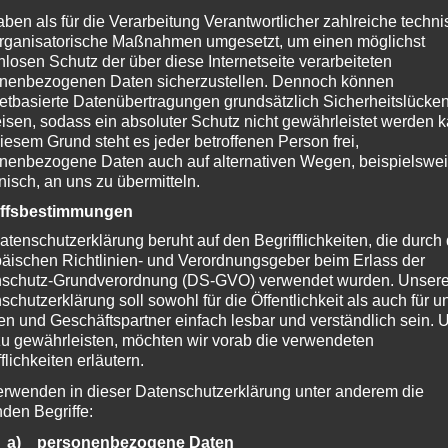
aben als für die Verarbeitung Verantwortlicher zahlreiche techn
rganisatorische Maßnahmen umgesetzt, um einen möglichst
nlosen Schutz der über diese Internetseite verarbeiteten
n Sie diesen Hunderollstuhl-Ersatz zumindest in
nenbezogenen Daten sicherzustellen. Dennoch können
rtungen als Anhaltspunkt für Qualität und Verarbeitung
netbasierte Datenübertragungen grundsätzlich Sicherheitslücke
isen, sodass ein absoluter Schutz nicht gewährleistet werden k
indruck. Prüfen Sie einfach unverbindlich die Preise un
iesem Grund steht es jeder betroffenen Person frei,
 und überzeugen Sie sich selbst.
nenbezogene Daten auch auf alternativen Wegen, beispielswe
onisch, an uns zu übermitteln.
iffsbestimmungen
atenschutzerklärung beruht auf den Begrifflichkeiten, die durch
eit und Preis prüfen
äischen Richtlinien- und Verordnungsgeber beim Erlass der
schutz-Grundverordnung (DS-GVO) verwendet wurden. Unser
schutzerklärung soll sowohl für die Öffentlichkeit als auch für u
n und Geschäftspartner einfach lesbar und verständlich sein.
zu gewährleisten, möchten wir vorab die verwendeten
flichkeiten erläutern.
erwenden in dieser Datenschutzerklärung unter anderem die
nden Begriffe:
a) personenbezogene Daten