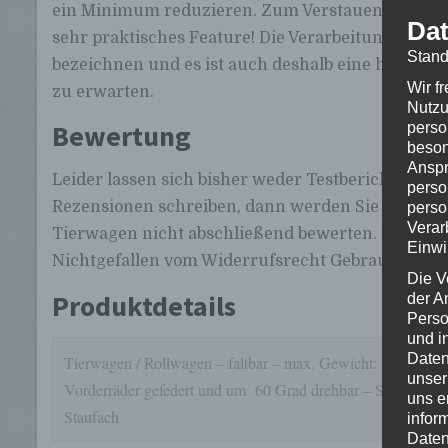
ein Minimum reduzieren. Zum Verstauen im Auto i
Dat
sehr praktisches Feature! Die Verarbeitung ist als
Stand
bezeichnen und es ist auch deshalb eine hohe Lan
Wir f
zu erwarten.
Nutzu
Bewertung
perso
beson
Anspr
Leider lassen sich bisher weder Testberichte no
perso
Rezensionen schreiben, dann werden Sie hier natü
perso
Verar
Tierwagen nicht abschließend bewerten. Bestellen
Einwi
Nichtgefallen vom Widerrufsrecht Gebrauch mac
Die V
Produktdetails
der A
Perso
und i
Daten
Tierwagen / Rollwagen – faltbar – max. Gewicht: 30 kg – Re
unser
Vorderräder gefedert und um 60 Grad drehbar – Schutz vor 
uns e
Staufach
infor
Daten