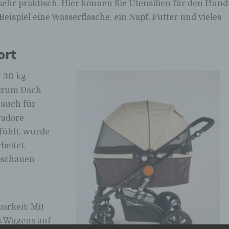
sehr praktisch. Hier können Sie Utensilien für den Hund
ispiel eine Wasserflasche, ein Napf, Futter und vieles
ort
u 30 kg
s zum Dach
 auch für
radore
fühlt, wurde
beitet.
 schauen
barkeit: Mit
s Wagens auf