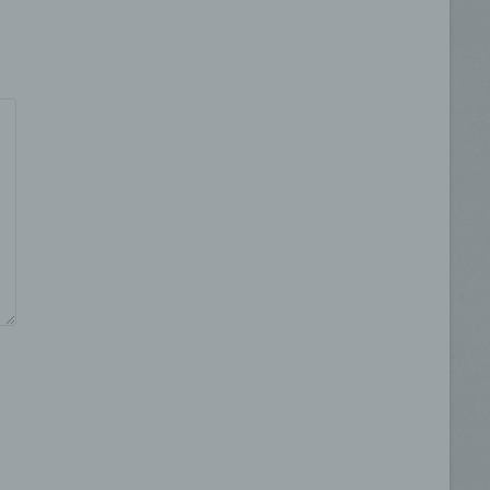
 oder
ter
itung
ehen,
ung,