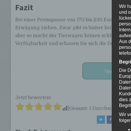
Fazit
Wir h
und o
lücke
Bei einer Preisspanne von 170 bis 230 Euro sollte
perso
Erwägung ziehen. Zwar gibt es bisher keine Bewe
Inter
aufwe
aber so macht der Tierwagen keinen schlechten E
Aus d
Verfügbarkeit und schauen Sie sich die Details an
perso
telef
Begr
Die D
Verfügbark
Europ
Daten
Daten
Kunde
Jetzt bewerten!
dies 
Begrif
[Gesamt:
1
Durchschnitt:
5
]
Wir v
folge