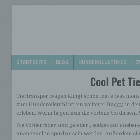
Hunderollstuhl.eu
Hunderollstühle für alle Hunderassen!
STARTSEITE
BLOG
HUNDEROLLSTÜHLE
Z
Cool Pet Ti
Tiertransportwagen klingt schon fast etwas monstr
zum Hunderollstuhl ist ein weiterer Buggy, in de
erleben. Worin liegen nun die Vorteile bei diesem 
Die Vorderräder sind gefedert, sodass auf unebe
unangenehm spürbar sein werden. Außerdem sind 