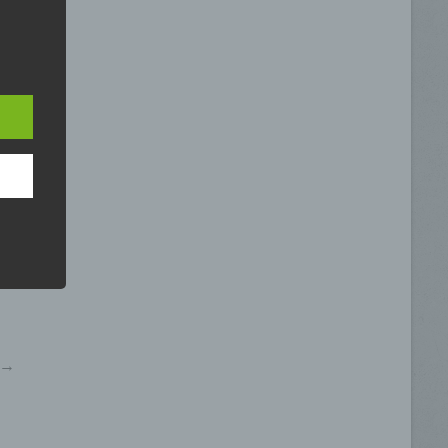
 eine
nden
ondere
er
r zu
er
r die
ahren
 →
ben,
 die
ie