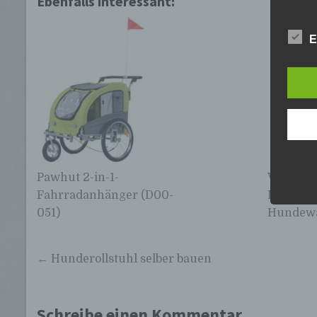
Ebenfalls interessant:
E
Pawhut 2-in-1-
VIAGDO
Fahrradanhänger (D00-
Doppelsc
051)
Hundew
Beitragsnavigation
← Hunderollstuhl selber bauen
Schreibe einen Kommentar