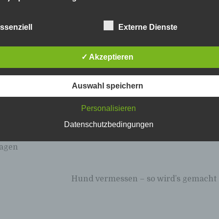
Personenbezogene Daten sind alle Informationen, die sich auf
identifizierte oder identifizierbare natürliche Person (im Folge
ssenziell
Externe Dienste
„betroffene Person") beziehen. Als identifizierbar wird eine
natürliche Person angesehen, die direkt oder indirekt, insbes
mittels Zuordnung zu einer Kennung wie einem Namen, zu ein
✓ Akzeptieren
Kennnummer, zu Standortdaten, zu einer Online-Kennung ode
einem oder mehreren besonderen Merkmalen, die Ausdruck d
physischen, physiologischen, genetischen, psychischen,
Auswahl speichern
wirtschaftlichen, kulturellen oder sozialen Identität dieser
natürlichen Person sind, identifiziert werden kann.
Personalisieren
b) betroffene Person
Wooce Tierwagen für
Datenschutzbedingungen
Betroffene Person ist jede identifizierte oder identifizierbare
hichtiger
Haustiere
natürliche Person, deren personenbezogene Daten von dem fü
agen
Verarbeitung Verantwortlichen verarbeitet werden.
c) Verarbeitung
Verarbeitung ist jeder mit oder ohne Hilfe automatisierter Verf
Hund vermessen – so wird’s gemacht
ausgeführte Vorgang oder jede solche Vorgangsreihe im
Zusammenhang mit personenbezogenen Daten wie das Erhe
das Erfassen, die Organisation, das Ordnen, die Speicherung,
Anpassung oder Veränderung, das Auslesen, das Abfragen, d