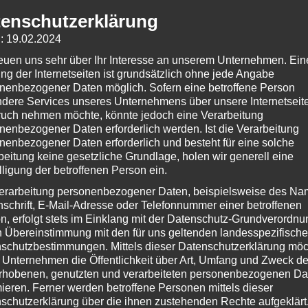
st das ein
enschutzerklärung
 gut zu
: 19.02.2024
glebigkeit
reuen uns sehr über Ihr Interesse an unserem Unternehmen. Ein
ng der Internetseiten ist grundsätzlich ohne jede Angabe
nenbezogener Daten möglich. Sofern eine betroffene Person
dere Services unseres Unternehmens über unsere Internetseite
uch nehmen möchte, könnte jedoch eine Verarbeitung
ch Rezensionen zu diesem Produkt finden. Sollten Kunden
nenbezogener Daten erforderlich werden. Ist die Verarbeitung
rlich einen Hinweis darauf finden. Insofern lässt sich d
nenbezogener Daten erforderlich und besteht für eine solche
beitung keine gesetzliche Grundlage, holen wir generell eine
 Sie allerdings über dieses Angebot, dann können Sie be
lligung der betroffenen Person ein.
hen.
erarbeitung personenbezogener Daten, beispielsweise des Na
nschrift, E-Mail-Adresse oder Telefonnummer einer betroffenen
n, erfolgt stets im Einklang mit der Datenschutz-Grundverordnu
n Übereinstimmung mit den für uns geltenden landesspezifisch
schutzbestimmungen. Mittels dieser Datenschutzerklärung mö
ifendurchmesser hinten: 28 cm – Liegefläche: 70 x 35 cm –
 Unternehmen die Öffentlichkeit über Art, Umfang und Zweck de
Wind und Wetter durch Dach – verstellbarer Handlauf – praktisches
rhobenen, genutzten und verarbeiteten personenbezogenen Da
mieren. Ferner werden betroffene Personen mittels dieser
schutzerklärung über die ihnen zustehenden Rechte aufgeklärt