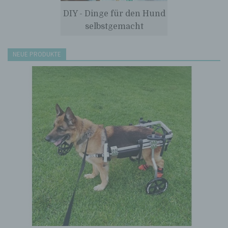
Informationen nicht mehr einer spezifischen
betroffenen Person zugeordnet werden
DIY - Dinge für den Hund
können, sofern diese zusätzlichen
selbstgemacht
Informationen gesondert aufbewahrt werden
und technischen und organisatorischen
Maßnahmen unterliegen, die gewährleisten,
NEUE PRODUKTE
dass die personenbezogenen Daten nicht
einer identifizierten oder identifizierbaren
natürlichen Person zugewiesen werden.
g) Verantwortlicher oder für die
Verarbeitung Verantwortlicher
Verantwortlicher oder für die Verarbeitung
Verantwortlicher ist die natürliche oder
juristische Person, Behörde, Einrichtung
oder andere Stelle, die allein oder
gemeinsam mit anderen über die Zwecke
und Mittel der Verarbeitung von
personenbezogenen Daten entscheidet.
Sind die Zwecke und Mittel dieser
Verarbeitung durch das Unionsrecht oder
das Recht der Mitgliedstaaten vorgegeben,
so kann der Verantwortliche