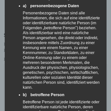
a) personenbezogene Daten
Personenbezogene Daten sind alle
Beitragsnavigation
← Frontline Spot on H20
AniForte Pfotenbalsam →
Informationen, die sich auf eine identifizierte
oder identifizierbare natürliche Person (im
Folgenden „betroffene Person") beziehen.
Als identifizierbar wird eine natürliche
Schreibe einen Kommentar
Person angesehen, die direkt oder indirekt,
insbesondere mittels Zuordnung zu einer
Deine E-Mail-Adresse wird nicht veröffentlicht.
Kennung wie einem Namen, zu einer
Erforderliche Felder sind mit
*
markiert
Kennnummer, zu Standortdaten, zu einer
Online-Kennung oder zu einem oder
Kommentar
*
mehreren besonderen Merkmalen, die
Ausdruck der physischen, physiologischen,
genetischen, psychischen, wirtschaftlichen,
kulturellen oder sozialen Identität dieser
natürlichen Person sind, identifiziert werden
kann.
b) betroffene Person
Betroffene Person ist jede identifizierte oder
identifizierbare natürliche Person, deren