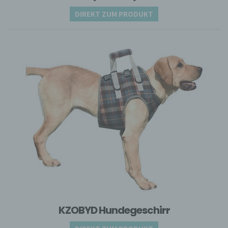
dass sie mit der Verarbeitung der sie
DIREKT ZUM PRODUKT
betreffenden personenbezogenen Daten
einverstanden ist.
Name und Anschrift des für die Verarbeitung
Verantwortlichen
Verantwortlicher im Sinne der Datenschutz-
Grundverordnung, sonstiger in den Mitgliedstaaten
der Europäischen Union geltenden
Datenschutzgesetze und anderer Bestimmungen
mit datenschutzrechtlichem Charakter ist die:
Arne Rastas
Hasloher Twiete 20
25451 Quickborn
01737108559
E-Mail: webmaster@damda.de
KZOBYD Hundegeschirr
DE238100417
Cookies / SessionStorage / LocalStorage