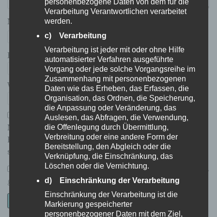
personenbezogene Daten von dem für die
Verarbeitung Verantwortlichen verarbeitet
werden.
Name
*
c) Verarbeitung
Verarbeitung ist jeder mit oder ohne Hilfe
E-Mail-Adresse
*
automatisierter Verfahren ausgeführte
Vorgang oder jede solche Vorgangsreihe im
Zusammenhang mit personenbezogenen
Website
Daten wie das Erheben, das Erfassen, die
Organisation, das Ordnen, die Speicherung,
die Anpassung oder Veränderung, das
Auslesen, das Abfragen, die Verwendung,
die Offenlegung durch Übermittlung,
Name, E-Mail-Adresse und Website in diesem
Verbreitung oder eine andere Form der
Browser für meinen nächsten Kommentar
Bereitstellung, den Abgleich oder die
speichern.
Verknüpfung, die Einschränkung, das
Löschen oder die Vernichtung.
*
Ich habe die
Datenschutzerklärung
zur Kenntnis
d) Einschränkung der Verarbeitung
genommen.
Einschränkung der Verarbeitung ist die
Markierung gespeicherter
personenbezogener Daten mit dem Ziel,