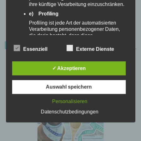
ihre künftige Verarbeitung einzuschränken.
Datenschutzerklärung
|
Datenauszug
|
Datenschutzeinstellungen
|
e) Profiling
Löschanfrage
|
Fotonachweise
|
Impressum
Profiling ist jede Art der automatisierten
Verarbeitung personenbezogener Daten,
die darin besteht, dass diese
personenbezogenen Daten verwendet
AKTUELLER BUCHTIPP
werden, um bestimmte persönliche Aspekte,
Essenziell
Externe Dienste
die sich auf eine natürliche Person
beziehen, zu bewerten, insbesondere, um
Aspekte bezüglich Arbeitsleistung,
✓ Akzeptieren
wirtschaftlicher Lage, Gesundheit,
persönlicher Vorlieben, Interessen,
Zuverlässigkeit, Verhalten, Aufenthaltsort
Auswahl speichern
oder Ortswechsel dieser natürlichen Person
zu analysieren oder vorherzusagen.
Personalisieren
f) Pseudonymisierung
Datenschutzbedingungen
Pseudonymisierung ist die Verarbeitung
personenbezogener Daten in einer Weise,
auf welche die personenbezogenen Daten
ohne Hinzuziehung zusätzlicher