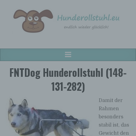
Hunderollstuhl.eu
Hunderollstühle für alle Hunderassen!
FNTDog Hunderollstuhl (148-
131-282)
Damit der
Rahmen
besonders
stabil ist, das
Gewicht den