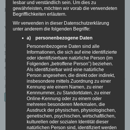
lesbar und verständlich sein. Um dies zu
gewährleisten, möchten wir vorab die verwendeten
E-Mail-Adresse
*
Begrifflichkeiten erläutern.
Wir verwenden in dieser Datenschutzerklärung
Website
unter anderem die folgenden Begriffe:
a) personenbezogene Daten
Personenbezogene Daten sind alle
Informationen, die sich auf eine identifizierte
Name, E-Mail-Adresse und Website in diesem
oder identifizierbare natürliche Person (im
Browser für meinen nächsten Kommentar
Folgenden „betroffene Person") beziehen.
speichern.
Als identifizierbar wird eine natürliche
Person angesehen, die direkt oder indirekt,
*
Ich habe die
Datenschutzerklärung
zur Kenntnis
insbesondere mittels Zuordnung zu einer
genommen.
Kennung wie einem Namen, zu einer
Kennnummer, zu Standortdaten, zu einer
Online-Kennung oder zu einem oder
mehreren besonderen Merkmalen, die
Ausdruck der physischen, physiologischen,
genetischen, psychischen, wirtschaftlichen,
Datenschutzerklärung
|
Datenauszug
|
Datenschutzeinstellungen
|
kulturellen oder sozialen Identität dieser
Löschanfrage
|
Fotonachweise
|
Impressum
natürlichen Person sind, identifiziert werden