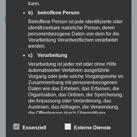
kann.
b) betroffene Person
AKTUELLER BUCHTIPP
Betroffene Person ist jede identifizierte oder
identifizierbare natürliche Person, deren
personenbezogene Daten von dem für die
Verarbeitung Verantwortlichen verarbeitet
werden.
c) Verarbeitung
Verarbeitung ist jeder mit oder ohne Hilfe
automatisierter Verfahren ausgeführte
Vorgang oder jede solche Vorgangsreihe im
Zusammenhang mit personenbezogenen
Daten wie das Erheben, das Erfassen, die
Organisation, das Ordnen, die Speicherung,
die Anpassung oder Veränderung, das
Auslesen, das Abfragen, die Verwendung,
die Offenlegung durch Übermittlung,
Verbreitung oder eine andere Form der
DIY - Dinge für den Hund
Bereitstellung, den Abgleich oder die
Essenziell
Externe Dienste
selbstgemacht
Verknüpfung, die Einschränkung, das