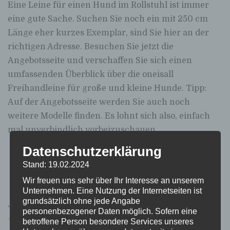
Eine Leine für einen Hund im Rollstuhl ist immer
eine gute Sache. Suchen Sie noch ein mit 250 cm
Länge eher kurzes Exemplar, sind Sie hier an der
richtigen Adresse. Besuchen Sie jetzt die
Angebotsseite und verschaffen Sie sich einen
umfassenden Überblick über die oneisall
Freihandleine für große und kleine Hunde. Tipp:
Auf der Angebotsseite werden Sie auch noch
weitere Modelle finden. Es lohnt sich also, einfach
mal unverbindlich vorbeizuschauen.
Datenschutzerklärung
Verfügbarkeit und Preis prüfen
Stand: 19.02.2024
Wir freuen uns sehr über Ihr Interesse an unserem
Unternehmen. Eine Nutzung der Internetseiten ist
grundsätzlich ohne jede Angabe
Jetzt bewerten!
personenbezogener Daten möglich. Sofern eine
betroffene Person besondere Services unseres
[Gesamt:
1
Durchschnitt:
4
]