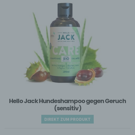
und Mittel der Verarbeitung von
personenbezogenen Daten entscheidet.
Sind die Zwecke und Mittel dieser
Verarbeitung durch das Unionsrecht oder
das Recht der Mitgliedstaaten vorgegeben,
so kann der Verantwortliche
beziehungsweise können die bestimmten
Kriterien seiner Benennung nach dem
Unionsrecht oder dem Recht der
Mitgliedstaaten vorgesehen werden.
h) Auftragsverarbeiter
Auftragsverarbeiter ist eine natürliche oder
juristische Person, Behörde, Einrichtung
oder andere Stelle, die personenbezogene
Daten im Auftrag des Verantwortlichen
verarbeitet.
Hello Jack Hundeshampoo gegen Geruch
i) Empfänger
(sensitiv)
Empfänger ist eine natürliche oder
DIREKT ZUM PRODUKT
juristische Person, Behörde, Einrichtung
oder andere Stelle, der personenbezogene
Daten offengelegt werden, unabhängig