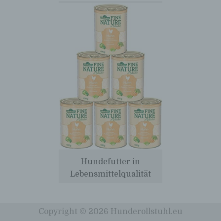
Person freiwillig für den bestimmten Fall in
informierter Weise und unmissverständlich
abgegebene Willensbekundung in Form
einer Erklärung oder einer sonstigen
eindeutigen bestätigenden Handlung, mit
der die betroffene Person zu verstehen gibt,
dass sie mit der Verarbeitung der sie
betreffenden personenbezogenen Daten
einverstanden ist.
Name und Anschrift des für die Verarbeitung
Verantwortlichen
Verantwortlicher im Sinne der Datenschutz-
Grundverordnung, sonstiger in den Mitgliedstaaten
der Europäischen Union geltenden
Datenschutzgesetze und anderer Bestimmungen
Hundefutter in
mit datenschutzrechtlichem Charakter ist die:
Lebensmittelqualität
Arne Rastas
Hasloher Twiete 20
25451 Quickborn
Copyright © 2026 Hunderollstuhl.eu