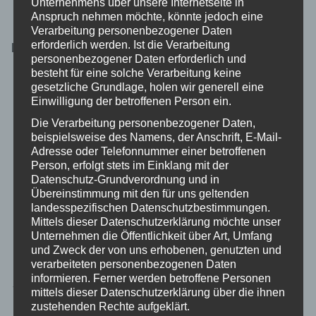
Unternehmens über unsere Internetseite in
Anspruch nehmen möchte, könnte jedoch eine
Verarbeitung personenbezogener Daten
Ebenfalls interessant:
erforderlich werden. Ist die Verarbeitung
personenbezogener Daten erforderlich und
besteht für eine solche Verarbeitung keine
gesetzliche Grundlage, holen wir generell eine
Einwilligung der betroffenen Person ein.
Die Verarbeitung personenbezogener Daten,
beispielsweise des Namens, der Anschrift, E-Mail-
Adresse oder Telefonnummer einer betroffenen
Person, erfolgt stets im Einklang mit der
Datenschutz-Grundverordnung und in
Übereinstimmung mit den für uns geltenden
landesspezifischen Datenschutzbestimmungen.
Mittels dieser Datenschutzerklärung möchte unser
Unternehmen die Öffentlichkeit über Art, Umfang
Toozey Schleppleine
und Zweck der von uns erhobenen, genutzten und
verarbeiteten personenbezogenen Daten
informieren. Ferner werden betroffene Personen
Beitragsnavigation
← Cora Pet Hunderollwagen 2 Räder
mittels dieser Datenschutzerklärung über die ihnen
VOX: Martin Rütter auf dem Hunnenhof →
zustehenden Rechte aufgeklärt.