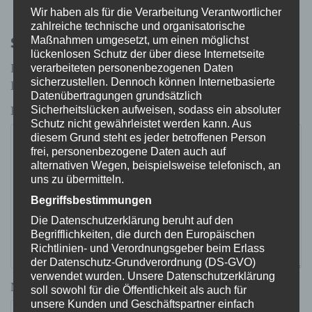
Wir haben als für die Verarbeitung Verantwortlicher
zahlreiche technische und organisatorische
Schreibe einen Kommentar
Maßnahmen umgesetzt, um einen möglichst
lückenlosen Schutz der über diese Internetseite
verarbeiteten personenbezogenen Daten
Deine E-Mail-Adresse wird nicht veröffentlicht.
sicherzustellen. Dennoch können Internetbasierte
Erforderliche Felder sind mit
*
markiert
Datenübertragungen grundsätzlich
Sicherheitslücken aufweisen, sodass ein absoluter
Kommentar
*
Schutz nicht gewährleistet werden kann. Aus
diesem Grund steht es jeder betroffenen Person
frei, personenbezogene Daten auch auf
alternativen Wegen, beispielsweise telefonisch, an
uns zu übermitteln.
Begriffsbestimmungen
Die Datenschutzerklärung beruht auf den
Begrifflichkeiten, die durch den Europäischen
Richtlinien- und Verordnungsgeber beim Erlass
der Datenschutz-Grundverordnung (DS-GVO)
verwendet wurden. Unsere Datenschutzerklärung
Name
*
soll sowohl für die Öffentlichkeit als auch für
unsere Kunden und Geschäftspartner einfach