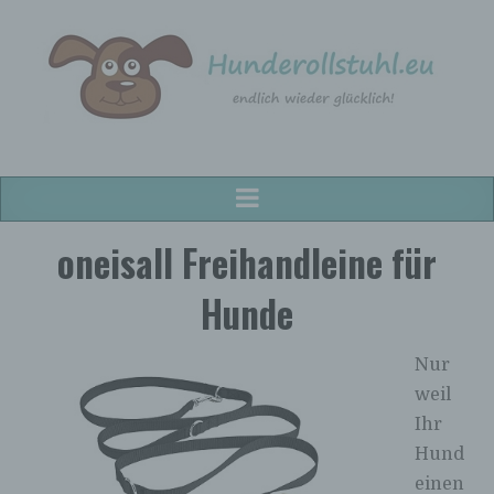
Hunderollstuhl.eu
Hunderollstühle für alle Hunderassen!
oneisall Freihandleine für
Hunde
Nur
weil
Ihr
Hund
einen